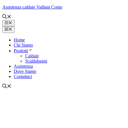
Vai
Assistenza caldaie Vaillant Como
al
contenuto
Menu
Menu
Home
Chi Siamo
Prodotti
Caldaie
Scaldabagni
Assistenza
Dove Siamo
Contattaci