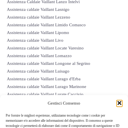
Assistenza Caldaie Vaillant Lanzo Intelvi
Assistenza caldaie Vaillant Lasnigo
Assistenza caldaie Vaillant Lezzeno
Assistenza caldaie Vaillant Limido Comasco
Assistenza caldaie Vaillant Lipomo
Assistenza caldaie Vaillant Livo
Assistenza caldaie Vaillant Locate Varesino
Assistenza caldaie Vaillant Lomazzo
Assistenza caldaie Vaillant Longone al Segrino
Assistenza caldaie Vaillant Luisago
Assistenza caldaie Vaillant Lurago d'Erba
Assistenza caldaie Vaillant Lurago Marinone
Assistenza caldaie Vaillant Lurate Caccivio
Assistenza caldaie Vaillant Magreglio
Gestisci Consenso
Assistenza caldaie Vaillant Mariano Comense
Per fornire le migliori esperienze, utilizziamo tecnologie come i cookie per
Assistenza caldaie Vaillant Maslianico
memorizzare e/o accedere alle informazioni del dispositivo. Il consenso a queste
Assistenza caldaie Vaillant Menaggio
tecnologie ci permetterà di elaborare dati come il comportamento di navigazione o ID