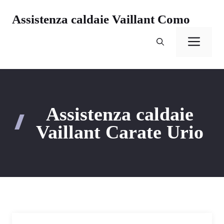
Vai
Assistenza caldaie Vaillant Como
al
contenuto
Men
Assistenza caldaie
Vaillant Carate Urio