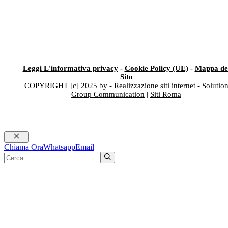
Leggi L'informativa privacy
-
Cookie Policy (UE)
-
Mappa de
Sito
COPYRIGHT [c] 2025 by -
Realizzazione siti internet
-
Solutio
Group Communication
|
Siti Roma
Chiudi
Chiama Ora
Whatsapp
Email
Ricerca
per: