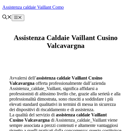
Vai
Assistenza caldaie Vaillant Como
al
contenuto
Menu
Assistenza Caldaie Vaillant Cusino
Valcavargna
Avvalersi dell’
assistenza caldaie Vaillant Cusino
Valcavargna
offerta professionalmente dall’azienda
Assistenza_caldaie_Vaillant, significa affidarsi a
professionisti di altissimo livello che, grazie alla serietà e alla
professionalità dimostrata, sono riusciti a soddisfare i più
elevati standard qualitativi in termini di messa in sicurezza
dei dispositivi di riscaldamento e di assistenza.
La qualità del servizio di
assistenza caldaie Vaillant
Cusino Valcavargna
di Assistenza_caldaie_Vaillant viene
sempre associata a prezzi contenuti e altamente vantaggiosi
rispetto a quelli praticati dalla concorrenza; questo costituisce