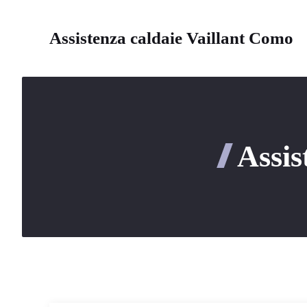
Vai
al
Assistenza caldaie Vaillant Como
contenuto
Assis