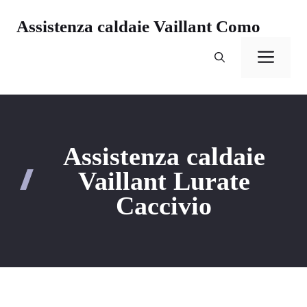
Vai
Assistenza caldaie Vaillant Como
al
contenuto
Men
Assistenza caldaie
Vaillant Lurate
Caccivio