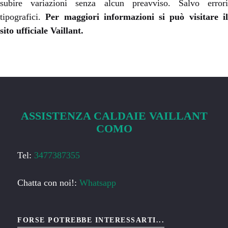
subire variazioni senza alcun preavviso. Salvo errori
tipografici.
Per maggiori informazioni si può visitare i
sito ufficiale
Vaillant
.
ASSISTENZA CALDAIE VAILLANT
COMO
Tel:
3477387355
Chatta con noi!:
Whatsapp
FORSE POTREBBE INTERESSARTI...