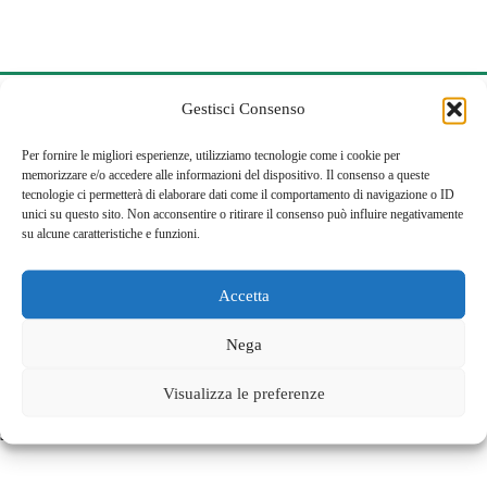
Gestisci Consenso
Non effettuiamo
Assistenza diretta Vaillant
e no
eseguiamo riparazioni in garanzia ma effettuiamo Vendita,
Per fornire le migliori esperienze, utilizziamo tecnologie come i cookie per
Installazione, Riparazione e Assistenza di Prodotti
Vaillant
.
memorizzare e/o accedere alle informazioni del dispositivo. Il consenso a queste
tecnologie ci permetterà di elaborare dati come il comportamento di navigazione o ID
Tutti i loghi, i marchi e le immagini appartengono ai legittimi
unici su questo sito. Non acconsentire o ritirare il consenso può influire negativamente
proprietari. Ne è vietata la riproduzione anche parziale. Ogni
su alcune caratteristiche e funzioni.
riferimento a
Vaillant
è da intendere ad uso esclusivamente
descrittivo dei servizi offerti e riguarda la fornitura di ottima
Accetta
qualità. Le foto sono solo rappresentative; i prezzi, le
caratteristiche tecniche e/o estetiche dei prodotti possono
Nega
subire variazioni senza alcun preavviso. Salvo errori
Visualizza le preferenze
tipografici.
Per maggiori informazioni si può visitare i
sito ufficiale
Vaillant
.