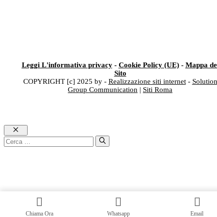
Leggi L'informativa privacy
-
Cookie Policy (UE)
-
Mappa de
Sito
COPYRIGHT [c] 2025 by -
Realizzazione siti internet
-
Solutio
Group Communication
|
Siti Roma
Chiudi
Ricerca
per:
Chiama Ora
Whatsapp
Email