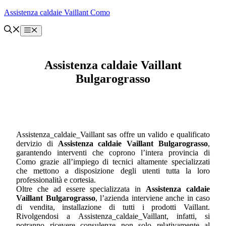
Vai
Assistenza caldaie Vaillant Como
al
contenuto
Menu
Assistenza caldaie Vaillant
Bulgarograsso
Assistenza_caldaie_Vaillant sas offre un valido e qualificato
dervizio di
Assistenza caldaie Vaillant Bulgarograsso
,
garantendo interventi che coprono l’intera provincia di
Como grazie all’impiego di tecnici altamente specializzati
che mettono a disposizione degli utenti tutta la loro
professionalità e cortesia.
Oltre che ad essere specializzata in
Assistenza caldaie
Vaillant Bulgarograsso
, l’azienda interviene anche in caso
di vendita, installazione di tutti i prodotti Vaillant.
Rivolgendosi a Assistenza_caldaie_Vaillant, infatti, si
potranno ricevere consulenze non solo relativamente al